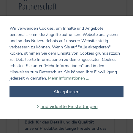
Partnerschaft
Wir verwenden Cookies, um Inhalte und Angebote
personalisieren, die Zugriffe auf unsere Website analysieren
und so das Nutzererlebnis auf unserer Website stetig
verbessern zu können. Wenn Sie auf "Alle akzeptieren"
klicken, stimmen Sie dem Einsatz von Cookies grundsätzlich
zu. Detaillierte Informationen zu den eingesetzten Cookies
erhalten Sie unter "Mehr Informationen" und in den
Hinweisen zum Datenschutz. Sie können Ihre Einwilligung
jederzeit widerrufen.
Mehr Informationen ...
1. Unser guter Ruf
Akzeptieren
Der Coppenrath Verlag ist seit mehr als 40
Jahren bekannt als
Quelle fantasievoller
individuelle Einstellungen
Kinderliteratur und Geschenkideen
.
Kundinnen und Kunden schätzen unseren
Blick für das Detail
und die
Qualität
unserer Produkte, die
lange Freude
und das