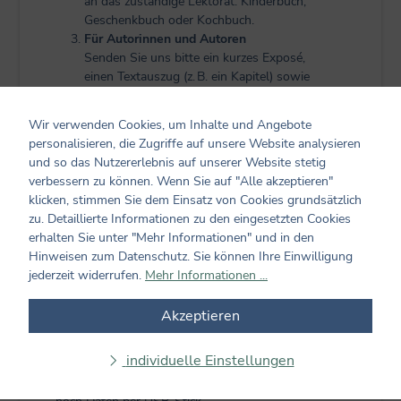
an das zuständige Lektorat: Kinderbuch,
Geschenkbuch oder Kochbuch.
Für Autorinnen und Autoren
Senden Sie uns bitte ein kurzes Exposé,
einen Textauszug (z. B. ein Kapitel) sowie
Ihre Einschätzung, für welche Zielgruppe
Ihr Buch gedacht ist.
Wir verwenden Cookies, um Inhalte und Angebote
Für Illustratorinnen und Illustratoren
personalisieren, die Zugriffe auf unsere Website analysieren
Wir bieten regelmäßig eine digitale
und so das Nutzererlebnis auf unserer Website stetig
Illustratorensprechstunde an. Weitere
verbessern zu können. Wenn Sie auf "Alle akzeptieren"
Informationen dazu finden Sie
hier
.
klicken, stimmen Sie dem Einsatz von Cookies grundsätzlich
zu. Detaillierte Informationen zu den eingesetzten Cookies
Kontakt & Versand:
erhalten Sie unter "Mehr Informationen" und in den
Per E-Mail: manuskripte@coppenrath.de
Hinweisen zum Datenschutz. Sie können Ihre Einwilligung
Per Post
jederzeit widerrufen.
Mehr Informationen ...
Coppenrath Verlag GmbH & Co. KG
Hafenweg 30
Akzeptieren
48155 Münster
individuelle Einstellungen
Wichtig:
Aus Sicherheitsgründen öffnen wir
weder Links, die uns per WeTransfer erreichen,