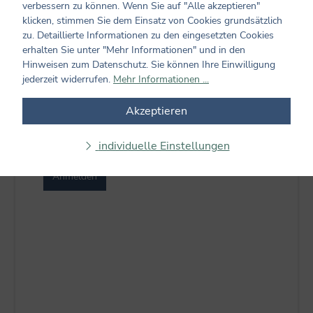
verbessern zu können. Wenn Sie auf "Alle akzeptieren"
Kenntnis genommen.
klicken, stimmen Sie dem Einsatz von Cookies grundsätzlich
zu. Detaillierte Informationen zu den eingesetzten Cookies
erhalten Sie unter "Mehr Informationen" und in den
Hinweisen zum Datenschutz. Sie können Ihre Einwilligung
Friendly Captcha
jederzeit widerrufen.
Mehr Informationen ...
Akzeptieren
Ihre Einwilligung können Sie jederzeit, z.B. durch
eine E-Mail an
info@coppenrath.de
mit Wirkung für
die Zukunft widerrufen.
individuelle Einstellungen
Anmelden