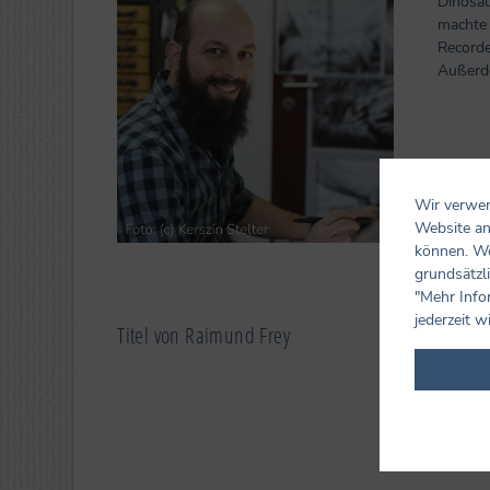
Dinosau
machte 
Recorde
Außerde
Wir verwen
Website an
können. We
grundsätzli
"Mehr Info
jederzeit w
Titel von Raimund Frey