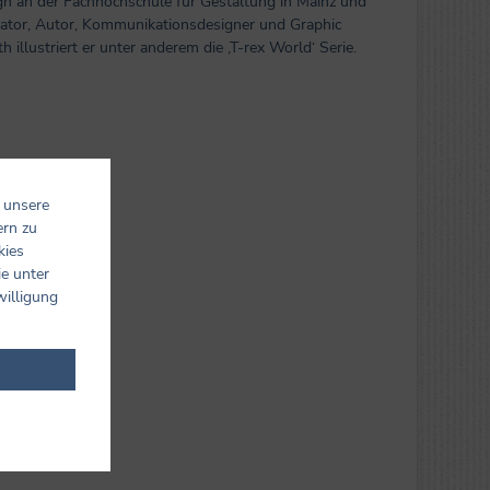
gn an der Fachhochschule für Gestaltung in Mainz und
trator, Autor, Kommunikationsdesigner und Graphic
llustriert er unter anderem die ‚T-rex World‘ Serie.
 unsere
ern zu
kies
ie unter
willigung