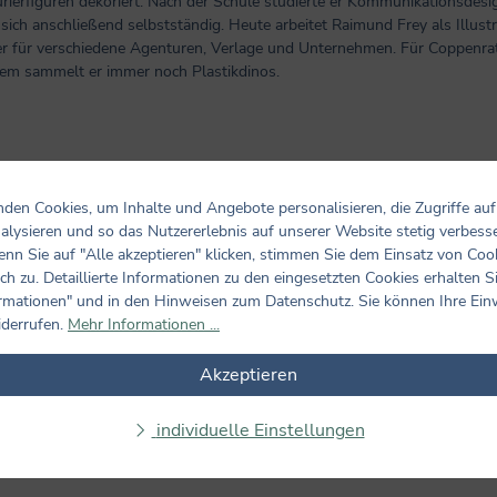
rierfiguren dekoriert. Nach der Schule studierte er Kommunikationsdesi
sich anschließend selbstständig. Heute arbeitet Raimund Frey als Illus
r für verschiedene Agenturen, Verlage und Unternehmen. Für Coppenrath i
m sammelt er immer noch Plastikdinos.
den Cookies, um Inhalte und Angebote personalisieren, die Zugriffe auf
alysieren und so das Nutzererlebnis auf unserer Website stetig verbess
nn Sie auf "Alle akzeptieren" klicken, stimmen Sie dem Einsatz von Coo
ch zu. Detaillierte Informationen zu den eingesetzten Cookies erhalten S
rmationen" und in den Hinweisen zum Datenschutz. Sie können Ihre Ein
iderrufen.
Mehr Informationen ...
Akzeptieren
individuelle Einstellungen