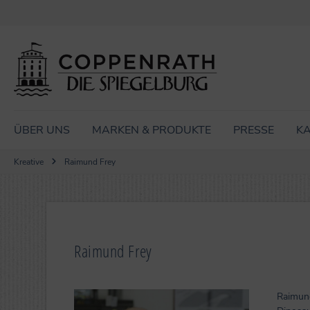
Zur Hauptnavigation springen
ÜBER UNS
MARKEN & PRODUKTE
PRESSE
KA
Kreative
Raimund Frey
Raimund Frey
Raimund